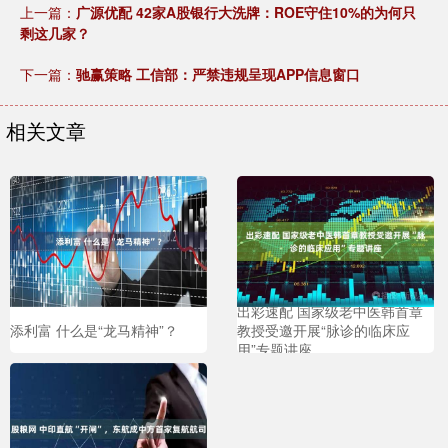
上一篇：
广源优配 42家A股银行大洗牌：ROE守住10%的为何只
剩这几家？
下一篇：
驰赢策略 工信部：严禁违规呈现APP信息窗口
相关文章
出彩速配 国家级老中医韩首章
添利富 什么是“龙马精神”？
教授受邀开展“脉诊的临床应
用”专题讲座