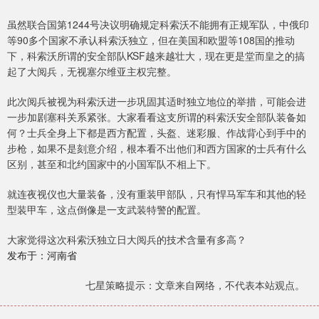
虽然联合国第1244号决议明确规定科索沃不能拥有正规军队，中俄印
等90多个国家不承认科索沃独立，但在美国和欧盟等108国的推动
下，科索沃所谓的安全部队KSF越来越壮大，现在更是堂而皇之的搞
起了大阅兵，无视塞尔维亚主权完整。
此次阅兵被视为科索沃进一步巩固其适时独立地位的举措，可能会进
一步加剧塞科关系紧张。大家看看这支所谓的科索沃安全部队装备如
何？士兵全身上下都是西方配置，头盔、迷彩服、作战背心到手中的
步枪，如果不是刻意介绍，根本看不出他们和西方国家的士兵有什么
区别，甚至和北约国家中的小国军队不相上下。
就连夜视仪也大量装备，没有重装甲部队，只有悍马军车和其他的轻
型装甲车，这点倒像是一支武装特警的配置。
大家觉得这次科索沃独立日大阅兵的技术含量有多高？
发布于：河南省
七星策略提示：文章来自网络，不代表本站观点。