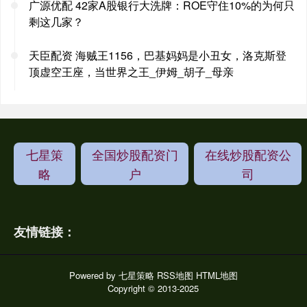
广源优配 42家A股银行大洗牌：ROE守住10%的为何只
剩这几家？
天臣配资 海贼王1156，巴基妈妈是小丑女，洛克斯登
顶虚空王座，当世界之王_伊姆_胡子_母亲
七星策
全国炒股配资门
在线炒股配资公
略
户
司
友情链接：
Powered by
七星策略
RSS地图
HTML地图
Copyright
© 2013-2025