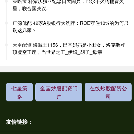
策略宝 科索沃独立纪念日大阅兵，巴尔干火药桶冒火
星，联合国决议...
广源优配 42家A股银行大洗牌：ROE守住10%的为何只
剩这几家？
天臣配资 海贼王1156，巴基妈妈是小丑女，洛克斯登
顶虚空王座，当世界之王_伊姆_胡子_母亲
七星策
全国炒股配资门
在线炒股配资公
略
户
司
友情链接：